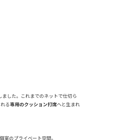
しました。 これまでのネットで仕切ら
くれる
専用のクッション打席
へと生まれ
個室のプライベート空間。