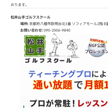
おります。
松井山手ゴルフスクール
場所:
京都府八幡市欽明台北1番 ソフィアモール2階 B
お問い合わせ:
090-2006-9840
動
画
プ
レ
ー
ヤ
ー