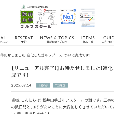
IAL
RESERVE
NEWS & TOPICS
ITEMS
GUI
ッスン
予約
最新情報・ブログ
商品一覧
ご利用ガ
お待たせしました！進化したゴルフブース、ついに完成です！
【リニューアル完了！】お待たせしました！進
成です！
2025.09.14
NEWS
TOPICS
皆様、こんにちは！ 松井山手ゴルフスクールの灘です。 工事
の数日間と、ありがたいことに大変忙しくさせていただいて
い、申し訳ありません！