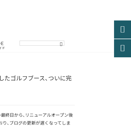

DE

イド
化したゴルフブース、ついに完
の最終日から、リニューアルオープン後
おり、ブログの更新が遅くなってしま