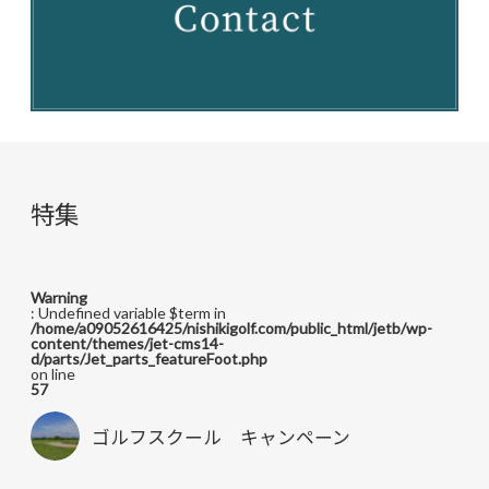
特集
Warning
: Undefined variable $term in
/home/a09052616425/nishikigolf.com/public_html/jetb/wp-
content/themes/jet-cms14-
d/parts/Jet_parts_featureFoot.php
on line
57
ゴルフスクール キャンペーン