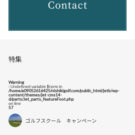
特集
Warning
: Undefined variable $term in
/home/a09052616425/nishikigolf.com/public_html/jetb/wp-
content/themes/jet-cms14-
d/parts/Jet_parts_featureFoot.php
on line
57
ゴルフスクール キャンペーン