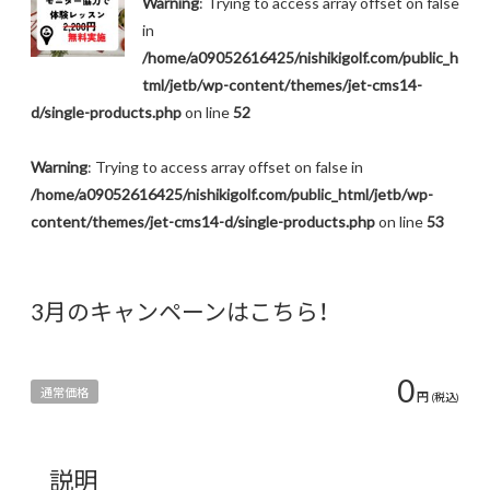
Warning
: Trying to access array offset on false
in
/home/a09052616425/nishikigolf.com/public_h
tml/jetb/wp-content/themes/jet-cms14-
d/single-products.php
on line
52
Warning
: Trying to access array offset on false in
/home/a09052616425/nishikigolf.com/public_html/jetb/wp-
content/themes/jet-cms14-d/single-products.php
on line
53
3月のキャンペーンはこちら！
0
通常価格
円
(税込)
説明