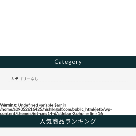
e
itt
b
er
o
o
k
Category
カテゴリーなし
Warning
: Undefined variable $arr in
/home/a09052616425/nishikigolf.com/public_html/jetb/wp-
content/themes/jet-cms14-d/sidebar-2.php
on line
16
人気商品ランキング