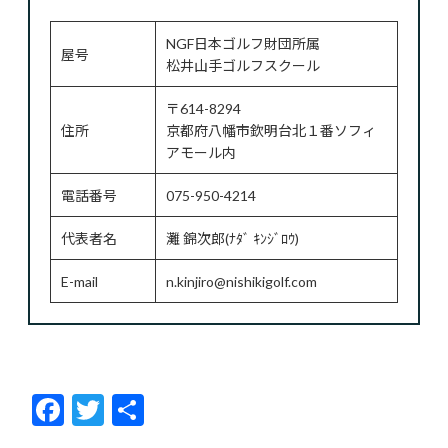
NGF日本ゴルフ財団所属
屋号
松井山手ゴルフスクール
〒614-8294
住所
京都府八幡市欽明台北１番ソフィ
アモール内
電話番号
075-950-4214
代表者名
灘 錦次郎(ﾅﾀﾞ ｷﾝｼﾞﾛｳ)
E-mail
n.kinjiro@nishikigolf.com
F
T
共
ac
w
有